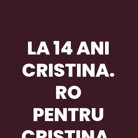
Acesta
LA 14 ANI
edita t
element
CRISTINA.
pentru
animaț
UN
RO
PENTRU
CRISTINA